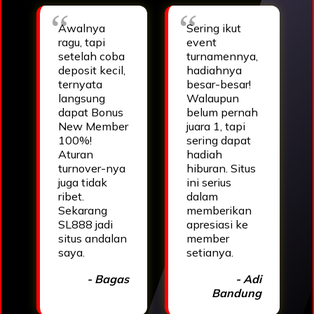
Awalnya
Sering ikut
ragu, tapi
event
setelah coba
turnamennya,
deposit kecil,
hadiahnya
ternyata
besar-besar!
langsung
Walaupun
dapat Bonus
belum pernah
New Member
juara 1, tapi
100%!
sering dapat
Aturan
hadiah
turnover-nya
hiburan. Situs
juga tidak
ini serius
ribet.
dalam
Sekarang
memberikan
SL888 jadi
apresiasi ke
situs andalan
member
saya.
setianya.
- Bagas
- Adi
Bandung