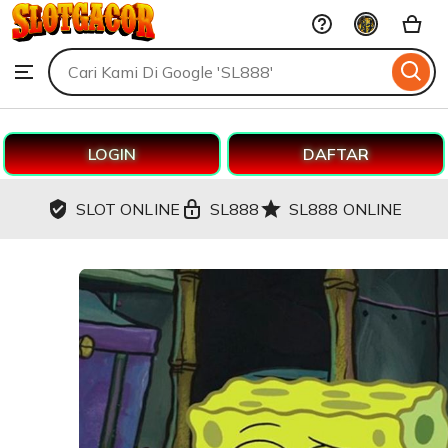
SL888
Skip
to
Search
Browse
ontent
for
items
or
shops
LOGIN
DAFTAR
SLOT ONLINE
SL888
SL888 ONLINE