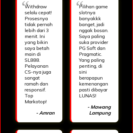
Withdraw
Pilihan game
selalu cepat!
slotnya
Prosesnya
banyakkk
tidak pernah
banget, jadi
lebih dari 3
nggak bosan.
menit. Ini
Saya paling
yang bikin
suka provider
saya betah
PG Soft dan
main di
Pragmatic.
SL888.
Yang paling
Pelayanan
penting, di
CS-nya juga
sini
sangat
berapapun
ramah dan
kemenangan
responsif.
pasti dibayar
Top
LUNAS!
Markotop!
- Mawang
- Amran
Lampung