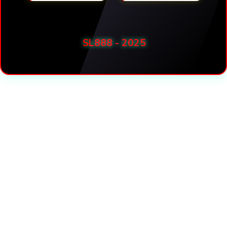
SL888 - 2025