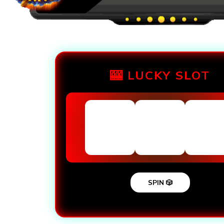
🎰 LUCKY SLOT
SPIN 🎲