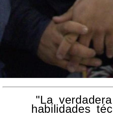
"La verdader
habilidades té